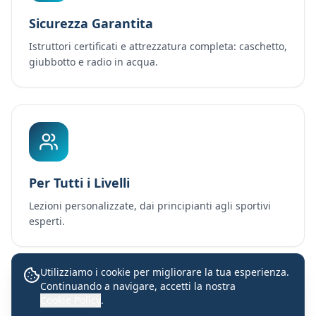
Sicurezza Garantita
Istruttori certificati e attrezzatura completa: caschetto,
giubbotto e radio in acqua.
Per Tutti i Livelli
Lezioni personalizzate, dai principianti agli sportivi
esperti.
Utilizziamo i cookie per migliorare la tua esperienza.
Continuando a navigare, accetti la nostra
Lezioni con istruttori certificati
Cookie Policy
.