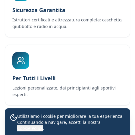
Sicurezza Garantita
Istruttori certificati e attrezzatura completa: caschetto,
giubbotto e radio in acqua.
Per Tutti i Livelli
Lezioni personalizzate, dai principianti agli sportivi
esperti.
Utilizziamo i cookie per migliorare la tua esperienza.
Continuando a navigare, accetti la nostra
Lezioni con istruttori certificati
Cookie Policy
.