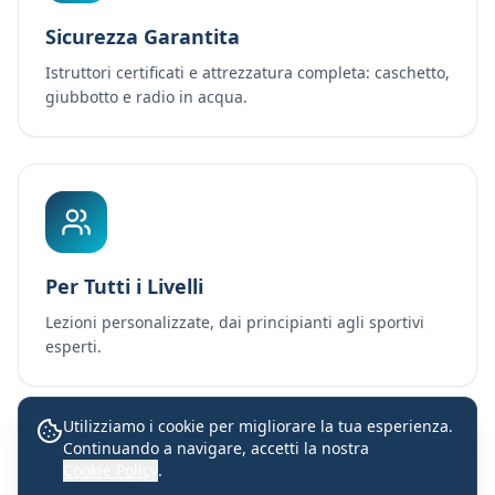
Sicurezza Garantita
Istruttori certificati e attrezzatura completa: caschetto,
giubbotto e radio in acqua.
Per Tutti i Livelli
Lezioni personalizzate, dai principianti agli sportivi
esperti.
Utilizziamo i cookie per migliorare la tua esperienza.
Continuando a navigare, accetti la nostra
Lezioni con istruttori certificati
Cookie Policy
.