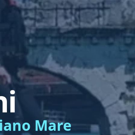
ni
liano Mare