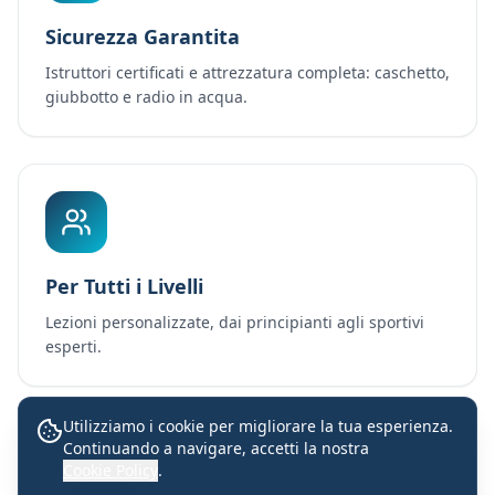
Sicurezza Garantita
Istruttori certificati e attrezzatura completa: caschetto,
giubbotto e radio in acqua.
Per Tutti i Livelli
Lezioni personalizzate, dai principianti agli sportivi
esperti.
Utilizziamo i cookie per migliorare la tua esperienza.
Continuando a navigare, accetti la nostra
Lezioni con istruttori certificati
Cookie Policy
.