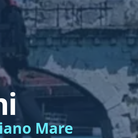
ni
liano Mare