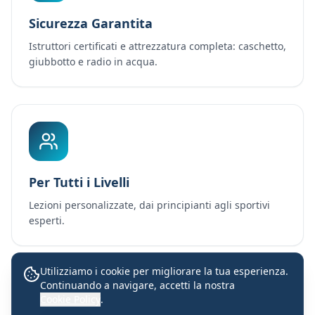
Sicurezza Garantita
Istruttori certificati e attrezzatura completa: caschetto,
giubbotto e radio in acqua.
Per Tutti i Livelli
Lezioni personalizzate, dai principianti agli sportivi
esperti.
Utilizziamo i cookie per migliorare la tua esperienza.
Continuando a navigare, accetti la nostra
Lezioni con istruttori certificati
Cookie Policy
.