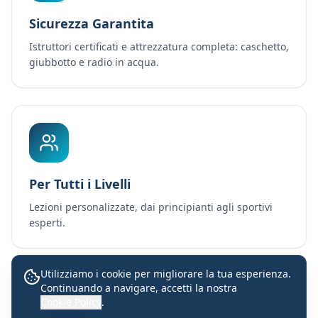
Sicurezza Garantita
Istruttori certificati e attrezzatura completa: caschetto,
giubbotto e radio in acqua.
Per Tutti i Livelli
Lezioni personalizzate, dai principianti agli sportivi
esperti.
Utilizziamo i cookie per migliorare la tua esperienza.
Continuando a navigare, accetti la nostra
Lezioni con istruttori certificati
Cookie Policy
.