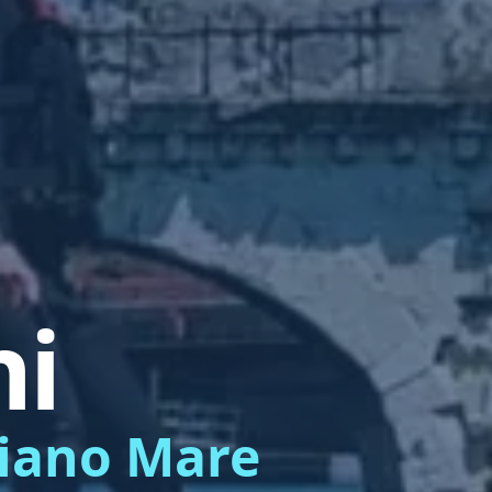
ni
liano Mare