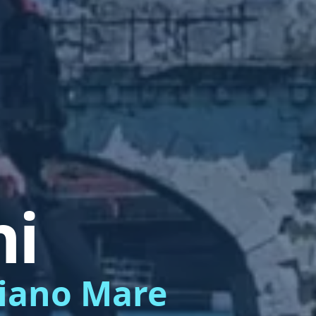
ni
liano Mare