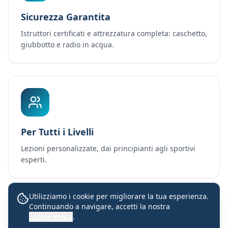
Sicurezza Garantita
Istruttori certificati e attrezzatura completa: caschetto,
giubbotto e radio in acqua.
Per Tutti i Livelli
Lezioni personalizzate, dai principianti agli sportivi
esperti.
Utilizziamo i cookie per migliorare la tua esperienza.
Continuando a navigare, accetti la nostra
Lezioni con istruttori certificati
Cookie Policy
.