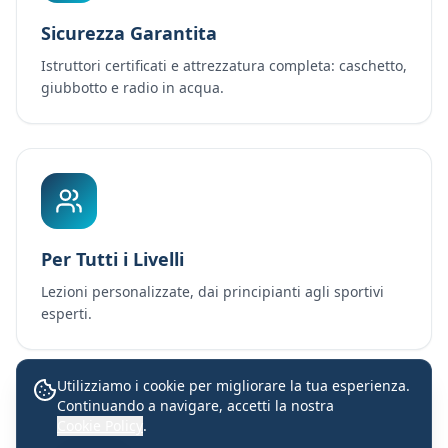
Sicurezza Garantita
Istruttori certificati e attrezzatura completa: caschetto,
giubbotto e radio in acqua.
Per Tutti i Livelli
Lezioni personalizzate, dai principianti agli sportivi
esperti.
Utilizziamo i cookie per migliorare la tua esperienza.
Continuando a navigare, accetti la nostra
Lezioni con istruttori certificati
Cookie Policy
.