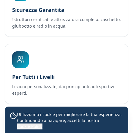
Sicurezza Garantita
Istruttori certificati e attrezzatura completa: caschetto,
giubbotto e radio in acqua.
Per Tutti i Livelli
Lezioni personalizzate, dai principianti agli sportivi
esperti.
Utilizziamo i cookie per migliorare la tua esperienza.
Continuando a navigare, accetti la nostra
Lezioni con istruttori certificati
Cookie Policy
.