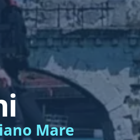
ni
liano Mare