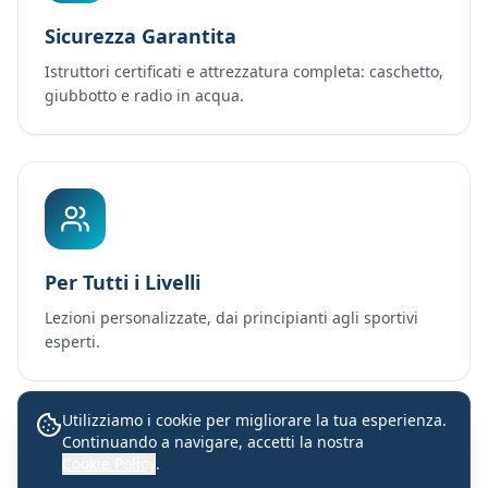
Sicurezza Garantita
Istruttori certificati e attrezzatura completa: caschetto,
giubbotto e radio in acqua.
Per Tutti i Livelli
Lezioni personalizzate, dai principianti agli sportivi
esperti.
Utilizziamo i cookie per migliorare la tua esperienza.
Continuando a navigare, accetti la nostra
Lezioni con istruttori certificati
Cookie Policy
.