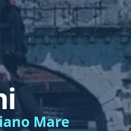
ni
liano Mare