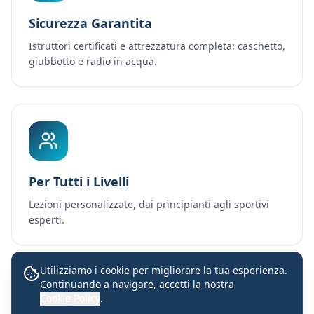
Sicurezza Garantita
Istruttori certificati e attrezzatura completa: caschetto,
giubbotto e radio in acqua.
Per Tutti i Livelli
Lezioni personalizzate, dai principianti agli sportivi
esperti.
Utilizziamo i cookie per migliorare la tua esperienza.
Continuando a navigare, accetti la nostra
Lezioni con istruttori certificati
Cookie Policy
.