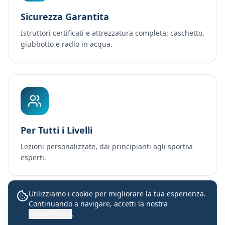
Sicurezza Garantita
Istruttori certificati e attrezzatura completa: caschetto,
giubbotto e radio in acqua.
Per Tutti i Livelli
Lezioni personalizzate, dai principianti agli sportivi
esperti.
Utilizziamo i cookie per migliorare la tua esperienza.
Continuando a navigare, accetti la nostra
Lezioni con istruttori certificati
Cookie Policy
.