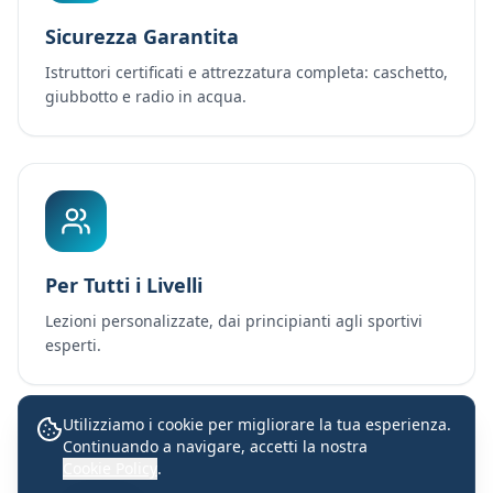
Sicurezza Garantita
Istruttori certificati e attrezzatura completa: caschetto,
giubbotto e radio in acqua.
Per Tutti i Livelli
Lezioni personalizzate, dai principianti agli sportivi
esperti.
Utilizziamo i cookie per migliorare la tua esperienza.
Continuando a navigare, accetti la nostra
Lezioni con istruttori certificati
Cookie Policy
.