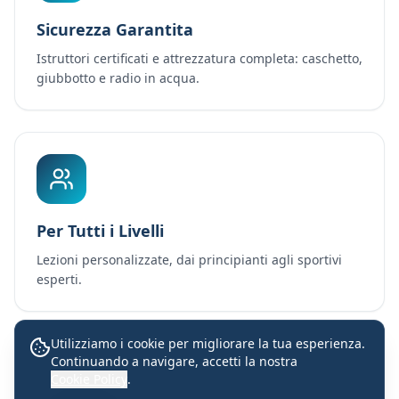
Sicurezza Garantita
Istruttori certificati e attrezzatura completa: caschetto,
giubbotto e radio in acqua.
Per Tutti i Livelli
Lezioni personalizzate, dai principianti agli sportivi
esperti.
Utilizziamo i cookie per migliorare la tua esperienza.
Continuando a navigare, accetti la nostra
Lezioni con istruttori certificati
Cookie Policy
.