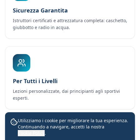
Sicurezza Garantita
Istruttori certificati e attrezzatura completa: caschetto,
giubbotto e radio in acqua.
Per Tutti i Livelli
Lezioni personalizzate, dai principianti agli sportivi
esperti.
Utilizziamo i cookie per migliorare la tua esperienza.
Continuando a navigare, accetti la nostra
Lezioni con istruttori certificati
Cookie Policy
.