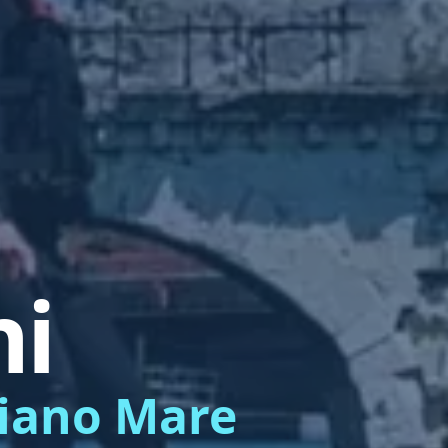
ni
liano Mare