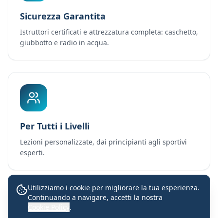
Sicurezza Garantita
Istruttori certificati e attrezzatura completa: caschetto,
giubbotto e radio in acqua.
Per Tutti i Livelli
Lezioni personalizzate, dai principianti agli sportivi
esperti.
Utilizziamo i cookie per migliorare la tua esperienza.
Continuando a navigare, accetti la nostra
Lezioni con istruttori certificati
Cookie Policy
.