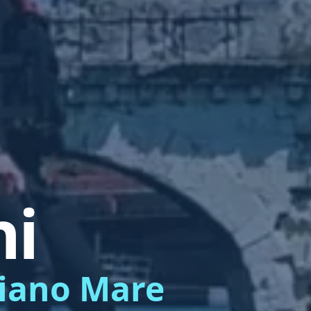
ni
liano Mare